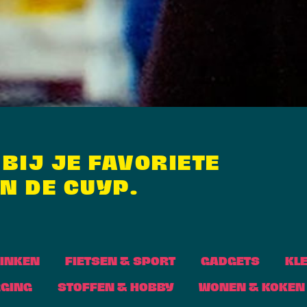
 BIJ JE FAVORIETE
N DE CUYP.
RINKEN
FIETSEN & SPORT
GADGETS
KL
RGING
STOFFEN & HOBBY
WONEN & KOKEN